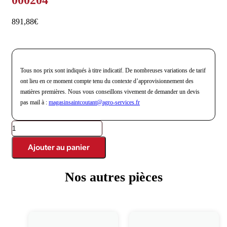
000204
891,88
€
Tous nos prix sont indiqués à titre indicatif. De nombreuses variations de tarif
ont lieu en ce moment compte tenu du contexte d’approvisionnement des
matières premières. Nous vous conseillons vivement de demander un devis
pas mail à :
magasinsaintcoutant@agro-
services.fr
quantité
de
Cardan
Ajouter au panier
1
3/8"
Z6
Nos autres pièces
1
3/4
Z20
-
PTO-
Produits similaires
000204