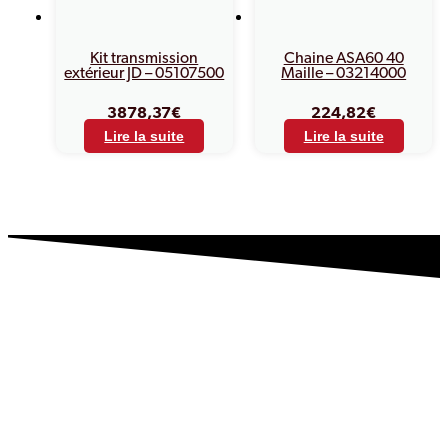
Kit transmission
Chaine ASA60 40
extérieur JD – 05107500
Maille – 03214000
3878,37
€
224,82
€
Lire la suite
Lire la suite