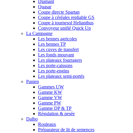
Diamant
Quasar
Coupe directe Spartan
Coupe à céréales repliable GS
Coupe à tournesol Helianthus
Convoyeur unifié Quick Up
La Campagne
Les bennes agricoles
Les bennes TP
Les cuves de transfert
Les fonds mouvant
Les plateaux fourragers
Les porte-caissons
Les porte-engins
Les plateaux semi-portés
Panien
Gammes UW
Gamme KW
Gamme VW
Gamme PW
Gamme DP & TP
Régulation & pesée
Dalbo
Rouleaux
Préparateur de lit de semences