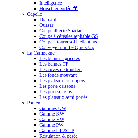
Intelligence
Horsch en vidéo 🎥
Capello
Diamant
Quasar
Coupe directe Spartan
Coupe à céréales repliable GS
Coupe à tournesol Helianthus
Convoyeur unifié Quick Up
La Campagne
Les bennes agricoles
Les bennes TP
Les cuves de transfert
Les fonds mouvant
Les plateaux fourragers
Les porte-caissons
Les porte-engins
Les plateaux semi-portés
Panien
Gammes UW
Gamme KW
Gamme VW
Gamme PW
Gamme DP & TP
Régulation & pesée