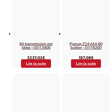
Kit transmission ext
Pignon Z24 ASA 80
Idéal – 05113400
boitier – 01119200
3237,02
€
187,08
€
Lire la suite
Lire la suite