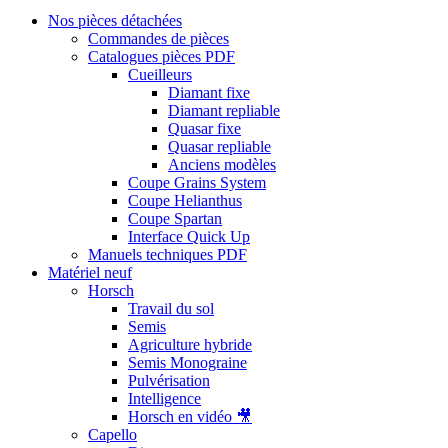
Nos pièces détachées
Commandes de pièces
Catalogues pièces PDF
Cueilleurs
Diamant fixe
Diamant repliable
Quasar fixe
Quasar repliable
Anciens modèles
Coupe Grains System
Coupe Helianthus
Coupe Spartan
Interface Quick Up
Manuels techniques PDF
Matériel neuf
Horsch
Travail du sol
Semis
Agriculture hybride
Semis Monograine
Pulvérisation
Intelligence
Horsch en vidéo 🎥
Capello