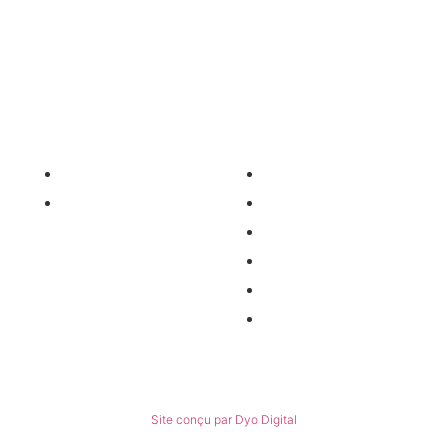
contact@agro-services.fr
Nos services
Informations
Nos pièces détachées
Nous contacter
Matériel occasion
Qui sommes-nous ?
Recrutement
Nos partenaires
Politiques de confidentialité
Conditions générales de ventes
© Tous droits réservés
Site conçu par Dyo Digital