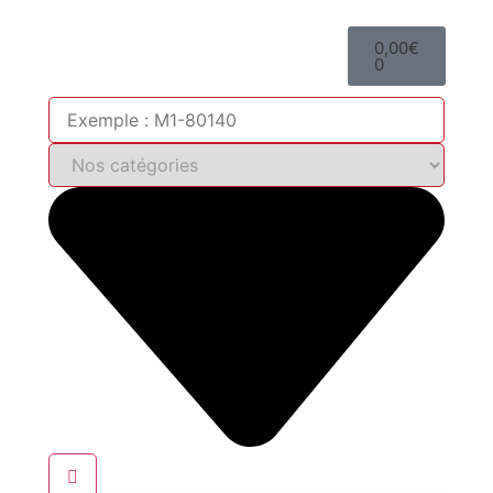
0,00
€
0