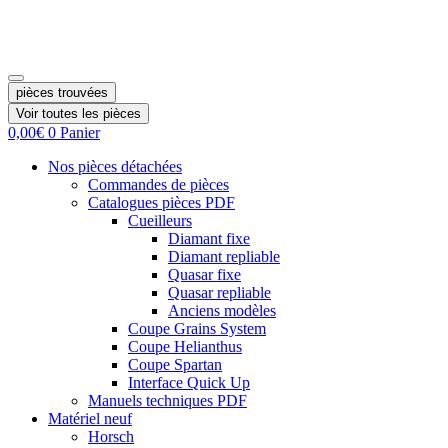
pièces trouvées
Voir toutes les pièces
0,00
€
0
Panier
Nos pièces détachées
Commandes de pièces
Catalogues pièces PDF
Cueilleurs
Diamant fixe
Diamant repliable
Quasar fixe
Quasar repliable
Anciens modèles
Coupe Grains System
Coupe Helianthus
Coupe Spartan
Interface Quick Up
Manuels techniques PDF
Matériel neuf
Horsch