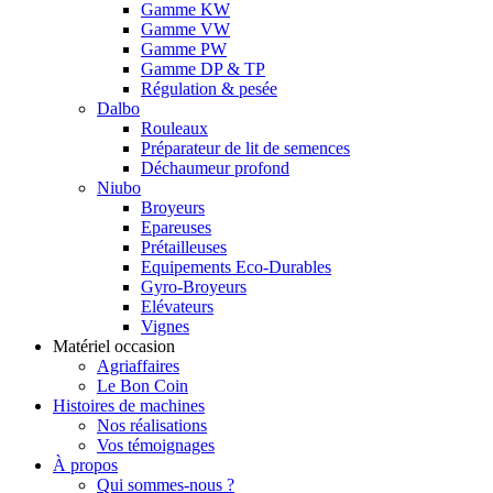
Gamme KW
Gamme VW
Gamme PW
Gamme DP & TP
Régulation & pesée
Dalbo
Rouleaux
Préparateur de lit de semences
Déchaumeur profond
Niubo
Broyeurs
Epareuses
Prétailleuses
Equipements Eco-Durables
Gyro-Broyeurs
Elévateurs
Vignes
Matériel occasion
Agriaffaires
Le Bon Coin
Histoires de machines
Nos réalisations
Vos témoignages
À propos
Qui sommes-nous ?