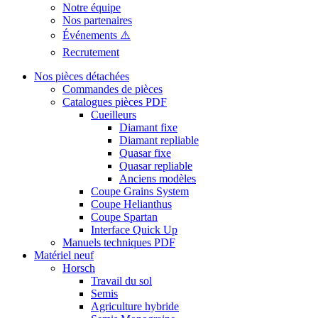
Notre équipe
Nos partenaires
Événements ⚠️
Recrutement
Nos pièces détachées
Commandes de pièces
Catalogues pièces PDF
Cueilleurs
Diamant fixe
Diamant repliable
Quasar fixe
Quasar repliable
Anciens modèles
Coupe Grains System
Coupe Helianthus
Coupe Spartan
Interface Quick Up
Manuels techniques PDF
Matériel neuf
Horsch
Travail du sol
Semis
Agriculture hybride