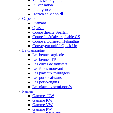
Semis Monograine
Pulvérisation
Intelligence
Horsch en vidéo 🎥
Capello
Diamant
Quasar
Coupe directe Spartan
Coupe à céréales repliable GS
Coupe à tournesol Helianthus
Convoyeur unifié Quick Up
La Campagne
Les bennes agricoles
Les bennes TP
Les cuves de transfert
Les fonds mouvant
Les plateaux fourragers
Les porte-caissons
Les porte-engins
Les plateaux semi-portés
Panien
Gammes UW
Gamme KW
Gamme VW
Gamme PW