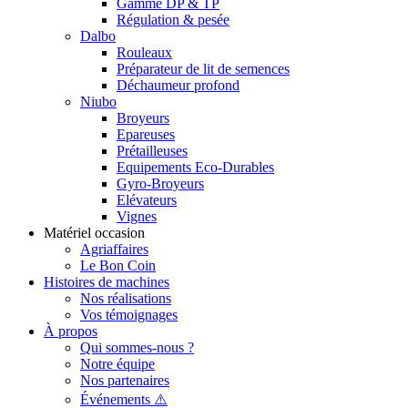
Gamme DP & TP
Régulation & pesée
Dalbo
Rouleaux
Préparateur de lit de semences
Déchaumeur profond
Niubo
Broyeurs
Epareuses
Prétailleuses
Equipements Eco-Durables
Gyro-Broyeurs
Elévateurs
Vignes
Matériel occasion
Agriaffaires
Le Bon Coin
Histoires de machines
Nos réalisations
Vos témoignages
À propos
Qui sommes-nous ?
Notre équipe
Nos partenaires
Événements ⚠️