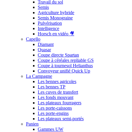
Travail du sol
Semis
Agriculture hybride
Semis Monograine
Pulvérisation
Intelligence
Horsch en vidéo 🎥
Capello
Diamant
Quasar
Coupe directe Spartan
Coupe à céréales repliable GS
Coupe à tournesol Helianthus
Convoyeur unifié Quick Up
La Campagne
Les bennes agricoles
Les bennes TP
Les cuves de transfert
Les fonds mouvant
Les plateaux fourragers
Les porte-caissons
Les porte-engins
Les plateaux semi-portés
Panien
Gammes UW