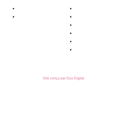
Nos pièces détachées
Nous contacter
Matériel occasion
Qui sommes-nous ?
Recrutement
Nos partenaires
Politiques de confidentialité
Conditions générales de ventes
© Tous droits réservés
Site conçu par Dyo Digital