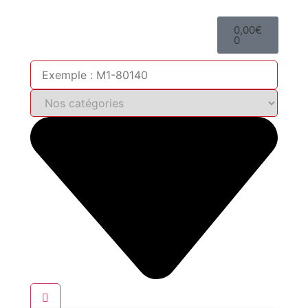
0,00
€
0