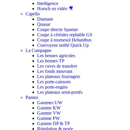
Intelligence
Horsch en vidéo 🎥
Capello
Diamant
Quasar
Coupe directe Spartan
Coupe à céréales repliable GS
Coupe à tournesol Helianthus
Convoyeur unifié Quick Up
La Campagne
Les bennes agricoles
Les bennes TP
Les cuves de transfert
Les fonds mouvant
Les plateaux fourragers
Les porte-caissons
Les porte-engins
Les plateaux semi-portés
Panien
Gammes UW
Gamme KW
Gamme VW
Gamme PW
Gamme DP & TP
Régulation & pesée