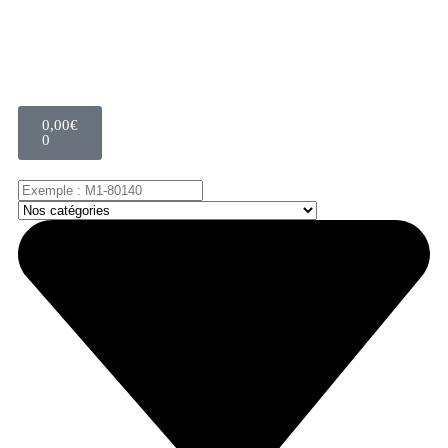
0,00
€
0