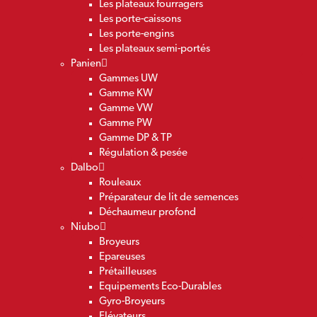
Les plateaux fourragers
Les porte-caissons
Les porte-engins
Les plateaux semi-portés
Panien
Gammes UW
Gamme KW
Gamme VW
Gamme PW
Gamme DP & TP
Régulation & pesée
Dalbo
Rouleaux
Préparateur de lit de semences
Déchaumeur profond
Niubo
Broyeurs
Epareuses
Prétailleuses
Equipements Eco-Durables
Gyro-Broyeurs
Elévateurs