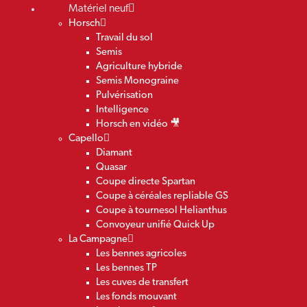
Matériel neuf
Horsch
Travail du sol
Semis
Agriculture hybride
Semis Monograine
Pulvérisation
Intelligence
Horsch en vidéo 🎥
Capello
Diamant
Quasar
Coupe directe Spartan
Coupe à céréales repliable GS
Coupe à tournesol Helianthus
Convoyeur unifié Quick Up
La Campagne
Les bennes agricoles
Les bennes TP
Les cuves de transfert
Les fonds mouvant