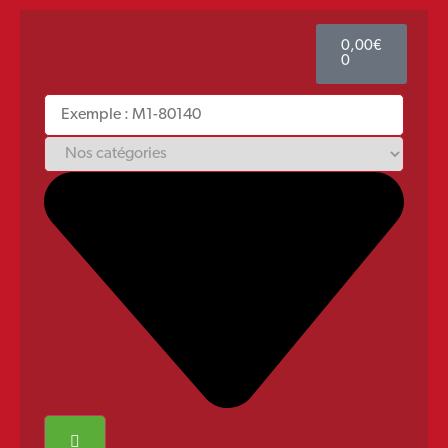
0,00
€
0