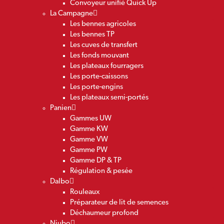
Convoyeur unifié Quick Up
La Campagne
Les bennes agricoles
Les bennes TP
Les cuves de transfert
Les fonds mouvant
Les plateaux fourragers
Les porte-caissons
Les porte-engins
Les plateaux semi-portés
Panien
Gammes UW
Gamme KW
Gamme VW
Gamme PW
Gamme DP & TP
Régulation & pesée
Dalbo
Rouleaux
Préparateur de lit de semences
Déchaumeur profond
Niubo