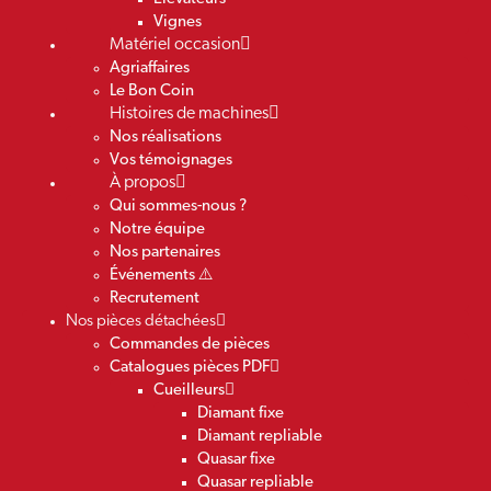
Vignes
Matériel occasion
Agriaffaires
Le Bon Coin
Histoires de machines
Nos réalisations
Vos témoignages
À propos
Qui sommes-nous ?
Notre équipe
Nos partenaires
Événements ⚠️
Recrutement
Nos pièces détachées
Commandes de pièces
Catalogues pièces PDF
Cueilleurs
Diamant fixe
Diamant repliable
Quasar fixe
Quasar repliable