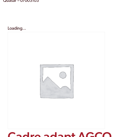
Quasar – 07003103
Loading...
Cadre adapt AGCO