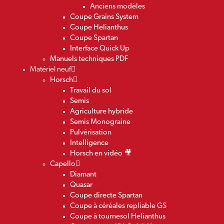
Anciens modèles
Coupe Grains System
Coupe Helianthus
Coupe Spartan
Interface Quick Up
Manuels techniques PDF
Matériel neuf
Horsch
Travail du sol
Semis
Agriculture hybride
Semis Monograine
Pulvérisation
Intelligence
Horsch en vidéo 🎥
Capello
Diamant
Quasar
Coupe directe Spartan
Coupe à céréales repliable GS
Coupe à tournesol Helianthus