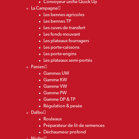
Convoyeur unifié Quick Up
La Campagne
Les bennes agricoles
Les bennes TP
Les cuves de transfert
Les fonds mouvant
Les plateaux fourragers
Les porte-caissons
Les porte-engins
Les plateaux semi-portés
Panien
Gammes UW
Gamme KW
Gamme VW
Gamme PW
Gamme DP & TP
Régulation & pesée
Dalbo
Rouleaux
Préparateur de lit de semences
Déchaumeur profond
Niubo