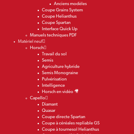
Anciens modèles
Coupe Grains System
Coupe Helianthus
Coupe Spartan
Interface Quick Up
Manuels techniques PDF
Matériel neuf
Horsch
Travail du sol
Semis
Agriculture hybride
Semis Monograine
Pulvérisation
Intelligence
Horsch en vidéo 🎥
Capello
Diamant
Quasar
Coupe directe Spartan
Coupe à céréales repliable GS
Coupe à tournesol Helianthus