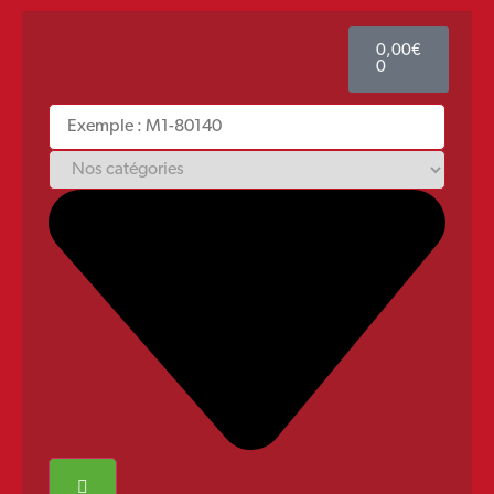
0,00
€
0