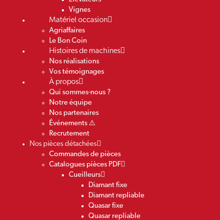
Vignes
Matériel occasion
Agriaffaires
Le Bon Coin
Histoires de machines
Nos réalisations
Vos témoignages
À propos
Qui sommes-nous ?
Notre équipe
Nos partenaires
Événements ⚠️
Recrutement
Nos pièces détachées
Commandes de pièces
Catalogues pièces PDF
Cueilleurs
Diamant fixe
Diamant repliable
Quasar fixe
Quasar repliable