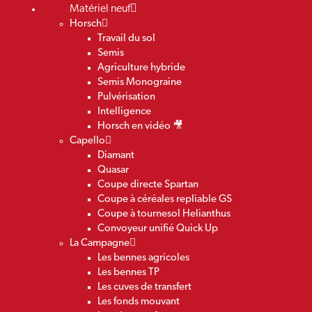
Matériel neuf
Horsch
Travail du sol
Semis
Agriculture hybride
Semis Monograine
Pulvérisation
Intelligence
Horsch en vidéo 🎥
Capello
Diamant
Quasar
Coupe directe Spartan
Coupe à céréales repliable GS
Coupe à tournesol Helianthus
Convoyeur unifié Quick Up
La Campagne
Les bennes agricoles
Les bennes TP
Les cuves de transfert
Les fonds mouvant