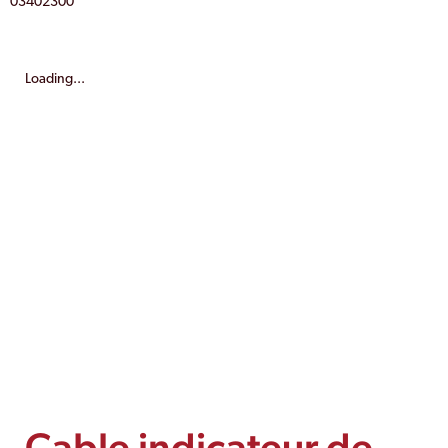
03402300
Loading...
Cable indicateur de