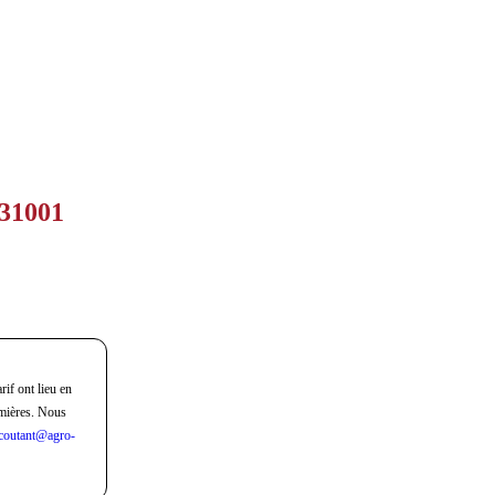
431001
rif ont lieu en
mières. Nous
coutant@agro-