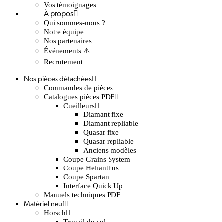
Vos témoignages
À propos
Qui sommes-nous ?
Notre équipe
Nos partenaires
Événements ⚠️
Recrutement
Nos pièces détachées
Commandes de pièces
Catalogues pièces PDF
Cueilleurs
Diamant fixe
Diamant repliable
Quasar fixe
Quasar repliable
Anciens modèles
Coupe Grains System
Coupe Helianthus
Coupe Spartan
Interface Quick Up
Manuels techniques PDF
Matériel neuf
Horsch
Travail du sol