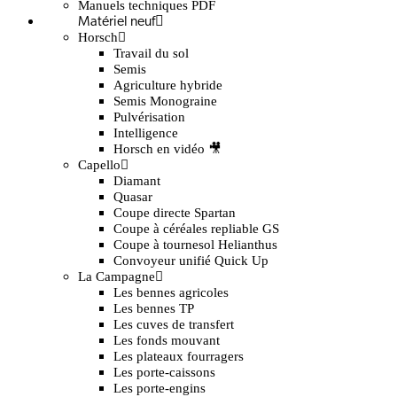
Manuels techniques PDF
Matériel neuf
Horsch
Travail du sol
Semis
Agriculture hybride
Semis Monograine
Pulvérisation
Intelligence
Horsch en vidéo 🎥
Capello
Diamant
Quasar
Coupe directe Spartan
Coupe à céréales repliable GS
Coupe à tournesol Helianthus
Convoyeur unifié Quick Up
La Campagne
Les bennes agricoles
Les bennes TP
Les cuves de transfert
Les fonds mouvant
Les plateaux fourragers
Les porte-caissons
Les porte-engins