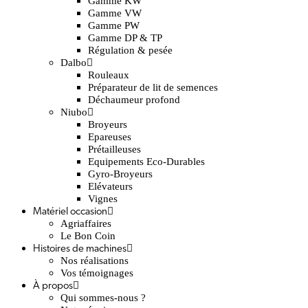
Gamme KW
Gamme VW
Gamme PW
Gamme DP & TP
Régulation & pesée
Dalbo
Rouleaux
Préparateur de lit de semences
Déchaumeur profond
Niubo
Broyeurs
Epareuses
Prétailleuses
Equipements Eco-Durables
Gyro-Broyeurs
Elévateurs
Vignes
Matériel occasion
Agriaffaires
Le Bon Coin
Histoires de machines
Nos réalisations
Vos témoignages
À propos
Qui sommes-nous ?