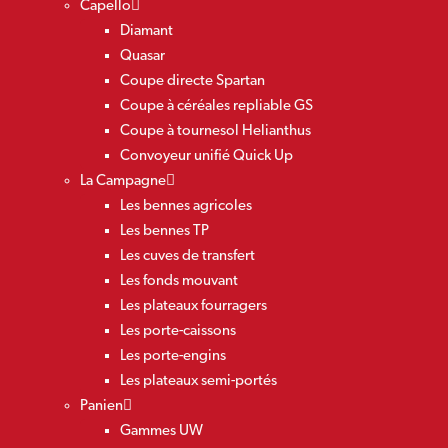
Capello
Diamant
Quasar
Coupe directe Spartan
Coupe à céréales repliable GS
Coupe à tournesol Helianthus
Convoyeur unifié Quick Up
La Campagne
Les bennes agricoles
Les bennes TP
Les cuves de transfert
Les fonds mouvant
Les plateaux fourragers
Les porte-caissons
Les porte-engins
Les plateaux semi-portés
Panien
Gammes UW