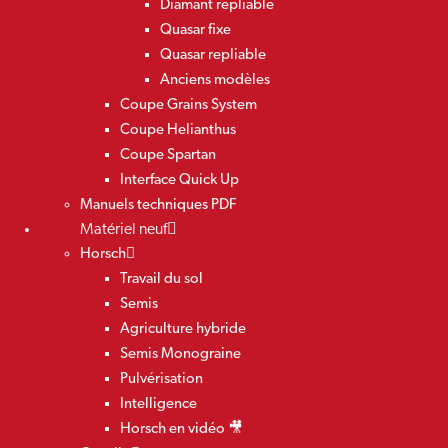
Diamant repliable
Quasar fixe
Quasar repliable
Anciens modèles
Coupe Grains System
Coupe Helianthus
Coupe Spartan
Interface Quick Up
Manuels techniques PDF
Matériel neuf
Horsch
Travail du sol
Semis
Agriculture hybride
Semis Monograine
Pulvérisation
Intelligence
Horsch en vidéo 🎥