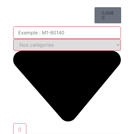
0,00
€
0