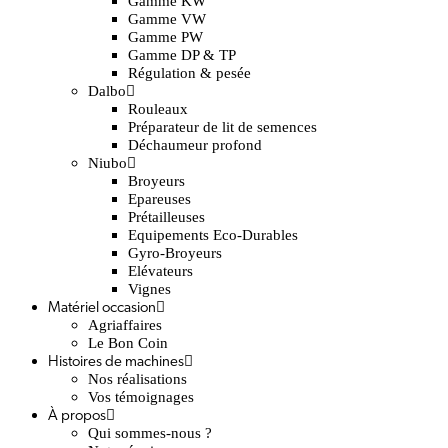
Gamme KW
Gamme VW
Gamme PW
Gamme DP & TP
Régulation & pesée
Dalbo
Rouleaux
Préparateur de lit de semences
Déchaumeur profond
Niubo
Broyeurs
Epareuses
Prétailleuses
Equipements Eco-Durables
Gyro-Broyeurs
Elévateurs
Vignes
Matériel occasion
Agriaffaires
Le Bon Coin
Histoires de machines
Nos réalisations
Vos témoignages
À propos
Qui sommes-nous ?