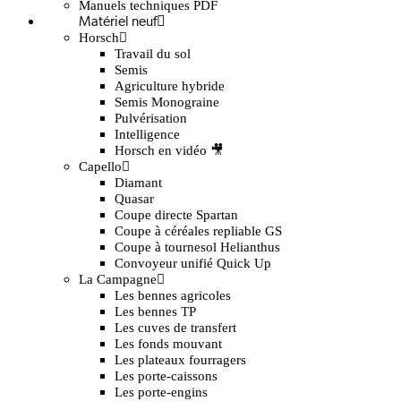
Manuels techniques PDF
Matériel neuf
Horsch
Travail du sol
Semis
Agriculture hybride
Semis Monograine
Pulvérisation
Intelligence
Horsch en vidéo 🎥
Capello
Diamant
Quasar
Coupe directe Spartan
Coupe à céréales repliable GS
Coupe à tournesol Helianthus
Convoyeur unifié Quick Up
La Campagne
Les bennes agricoles
Les bennes TP
Les cuves de transfert
Les fonds mouvant
Les plateaux fourragers
Les porte-caissons
Les porte-engins