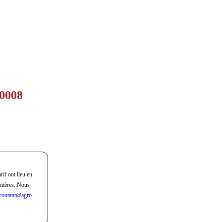
80008
rif ont lieu en
mières. Nous
coutant@agro-