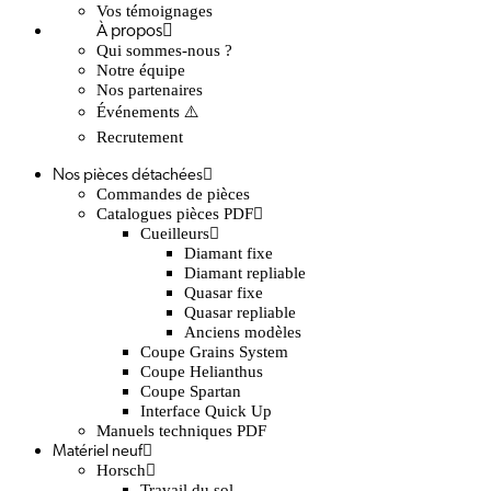
Vos témoignages
À propos
Qui sommes-nous ?
Notre équipe
Nos partenaires
Événements ⚠️
Recrutement
Nos pièces détachées
Commandes de pièces
Catalogues pièces PDF
Cueilleurs
Diamant fixe
Diamant repliable
Quasar fixe
Quasar repliable
Anciens modèles
Coupe Grains System
Coupe Helianthus
Coupe Spartan
Interface Quick Up
Manuels techniques PDF
Matériel neuf
Horsch
Travail du sol