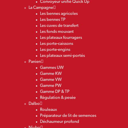
Convoyeur unifié Quick Up
La Campagne
Les bennes agricoles
Les bennes TP
Les cuves de transfert
Les fonds mouvant
Les plateaux fourragers
Les porte-caissons
Les porte-engins
Les plateaux semi-portés
Panien
Gammes UW
Gamme KW
Gamme VW
Gamme PW
Gamme DP & TP
Régulation & pesée
Dalbo
Rouleaux
Préparateur de lit de semences
Déchaumeur profond
Niubo