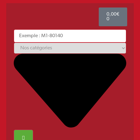
0,00
€
0