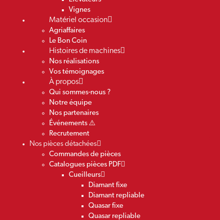
Vignes
Matériel occasion
Agriaffaires
Le Bon Coin
Histoires de machines
Nos réalisations
Vos témoignages
À propos
Qui sommes-nous ?
Notre équipe
Nos partenaires
Événements ⚠️
Recrutement
Nos pièces détachées
Commandes de pièces
Catalogues pièces PDF
Cueilleurs
Diamant fixe
Diamant repliable
Quasar fixe
Quasar repliable