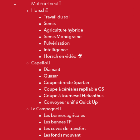
Matériel neuf
Horsch
Travail du sol
Semis
Agriculture hybride
Semis Monograine
Pulvérisation
Intelligence
Horsch en vidéo 🎥
Capello
Diamant
Quasar
Coupe directe Spartan
Coupe à céréales repliable GS
Coupe à tournesol Helianthus
Convoyeur unifié Quick Up
La Campagne
Les bennes agricoles
Les bennes TP
Les cuves de transfert
Les fonds mouvant