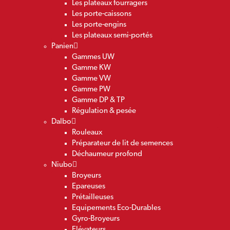
Les plateaux fourragers
Les porte-caissons
Les porte-engins
Les plateaux semi-portés
Panien
Gammes UW
Gamme KW
Gamme VW
Gamme PW
Gamme DP & TP
Régulation & pesée
Dalbo
Rouleaux
Préparateur de lit de semences
Déchaumeur profond
Niubo
Broyeurs
Epareuses
Prétailleuses
Equipements Eco-Durables
Gyro-Broyeurs
Elévateurs