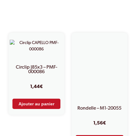
PRODUITS SIMILAIRES
Circlip J85x3 – PMF-
000086
1,44
€
Ajouter au panier
Rondelle – M1-20055
1,56
€