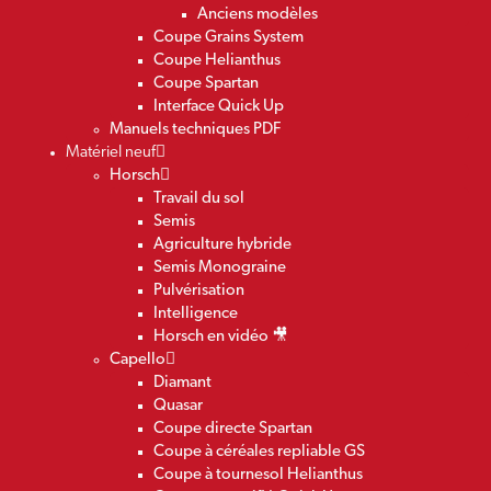
Anciens modèles
Coupe Grains System
Coupe Helianthus
Coupe Spartan
Interface Quick Up
Manuels techniques PDF
Matériel neuf
Horsch
Travail du sol
Semis
Agriculture hybride
Semis Monograine
Pulvérisation
Intelligence
Horsch en vidéo 🎥
Capello
Diamant
Quasar
Coupe directe Spartan
Coupe à céréales repliable GS
Coupe à tournesol Helianthus