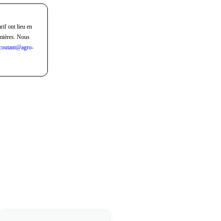
rif ont lieu en
mières. Nous
coutant@agro-