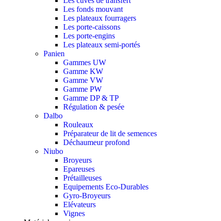
Les cuves de transfert
Les fonds mouvant
Les plateaux fourragers
Les porte-caissons
Les porte-engins
Les plateaux semi-portés
Panien
Gammes UW
Gamme KW
Gamme VW
Gamme PW
Gamme DP & TP
Régulation & pesée
Dalbo
Rouleaux
Préparateur de lit de semences
Déchaumeur profond
Niubo
Broyeurs
Epareuses
Prétailleuses
Equipements Eco-Durables
Gyro-Broyeurs
Elévateurs
Vignes