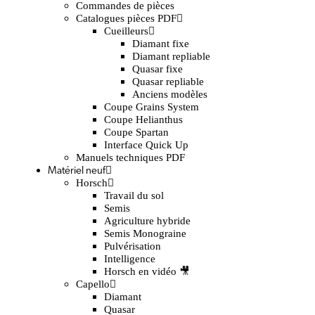
Commandes de pièces
Catalogues pièces PDF
Cueilleurs
Diamant fixe
Diamant repliable
Quasar fixe
Quasar repliable
Anciens modèles
Coupe Grains System
Coupe Helianthus
Coupe Spartan
Interface Quick Up
Manuels techniques PDF
Matériel neuf
Horsch
Travail du sol
Semis
Agriculture hybride
Semis Monograine
Pulvérisation
Intelligence
Horsch en vidéo 🎥
Capello
Diamant
Quasar