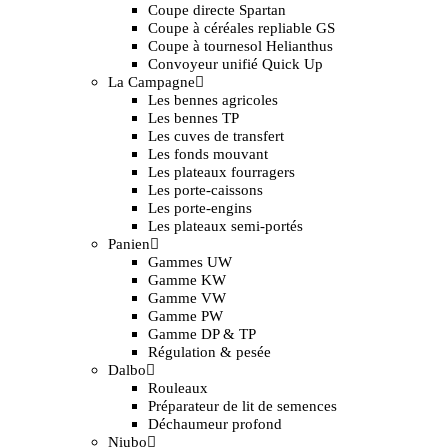
Coupe directe Spartan
Coupe à céréales repliable GS
Coupe à tournesol Helianthus
Convoyeur unifié Quick Up
La Campagne
Les bennes agricoles
Les bennes TP
Les cuves de transfert
Les fonds mouvant
Les plateaux fourragers
Les porte-caissons
Les porte-engins
Les plateaux semi-portés
Panien
Gammes UW
Gamme KW
Gamme VW
Gamme PW
Gamme DP & TP
Régulation & pesée
Dalbo
Rouleaux
Préparateur de lit de semences
Déchaumeur profond
Niubo