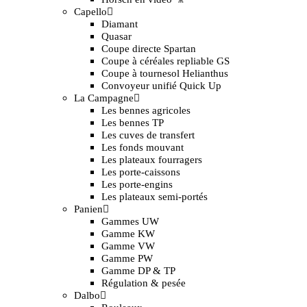
Capello
Diamant
Quasar
Coupe directe Spartan
Coupe à céréales repliable GS
Coupe à tournesol Helianthus
Convoyeur unifié Quick Up
La Campagne
Les bennes agricoles
Les bennes TP
Les cuves de transfert
Les fonds mouvant
Les plateaux fourragers
Les porte-caissons
Les porte-engins
Les plateaux semi-portés
Panien
Gammes UW
Gamme KW
Gamme VW
Gamme PW
Gamme DP & TP
Régulation & pesée
Dalbo