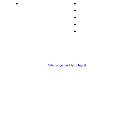
Matériel occasion
Qui sommes-nous ?
Recrutement
Nos partenaires
Politiques de confidentialité
Conditions générales de ventes
© Tous droits réservés
Site conçu par Dyo Digital