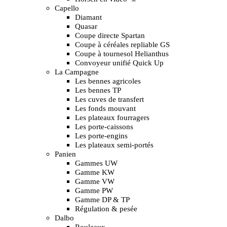
Capello
Diamant
Quasar
Coupe directe Spartan
Coupe à céréales repliable GS
Coupe à tournesol Helianthus
Convoyeur unifié Quick Up
La Campagne
Les bennes agricoles
Les bennes TP
Les cuves de transfert
Les fonds mouvant
Les plateaux fourragers
Les porte-caissons
Les porte-engins
Les plateaux semi-portés
Panien
Gammes UW
Gamme KW
Gamme VW
Gamme PW
Gamme DP & TP
Régulation & pesée
Dalbo
Rouleaux