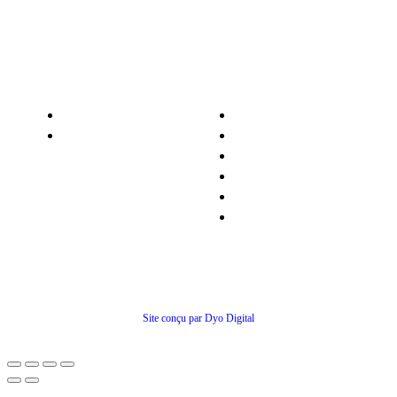
Nos services
Informations
Nos pièces détachées
Nous contacter
Matériel occasion
Qui sommes-nous ?
Recrutement
Nos partenaires
Politiques de confidentialité
Conditions générales de ventes
© Tous droits réservés
Site conçu par Dyo Digital