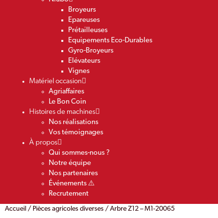
Broyeurs
Epareuses
Prétailleuses
Equipements Eco-Durables
Gyro-Broyeurs
Elévateurs
Vignes
Matériel occasion
Agriaffaires
Le Bon Coin
Histoires de machines
Nos réalisations
Vos témoignages
À propos
Qui sommes-nous ?
Notre équipe
Nos partenaires
Événements ⚠️
Recrutement
Accueil
/
Pièces agricoles diverses
/ Arbre Z12 – M1-20065