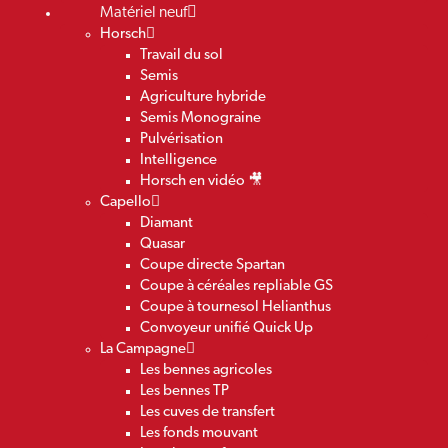
Matériel neuf
Horsch
Travail du sol
Semis
Agriculture hybride
Semis Monograine
Pulvérisation
Intelligence
Horsch en vidéo 🎥
Capello
Diamant
Quasar
Coupe directe Spartan
Coupe à céréales repliable GS
Coupe à tournesol Helianthus
Convoyeur unifié Quick Up
La Campagne
Les bennes agricoles
Les bennes TP
Les cuves de transfert
Les fonds mouvant