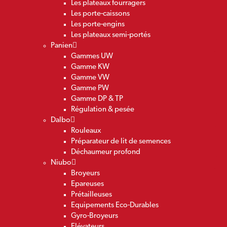
Les plateaux fourragers
Les porte-caissons
Les porte-engins
Les plateaux semi-portés
Panien
Gammes UW
Gamme KW
Gamme VW
Gamme PW
Gamme DP & TP
Régulation & pesée
Dalbo
Rouleaux
Préparateur de lit de semences
Déchaumeur profond
Niubo
Broyeurs
Epareuses
Prétailleuses
Equipements Eco-Durables
Gyro-Broyeurs
Elévateurs