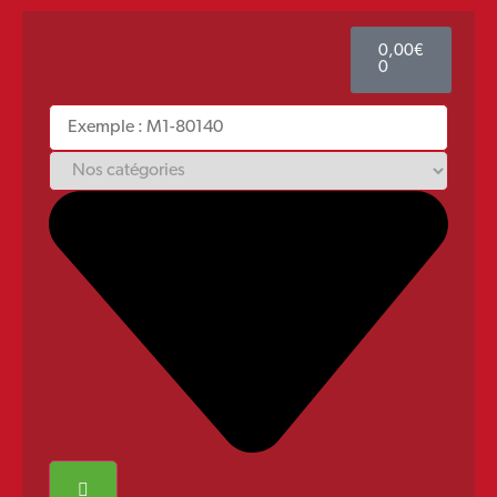
0,00
€
0