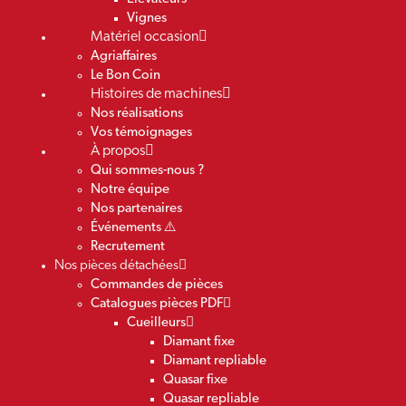
Vignes
Matériel occasion
Agriaffaires
Le Bon Coin
Histoires de machines
Nos réalisations
Vos témoignages
À propos
Qui sommes-nous ?
Notre équipe
Nos partenaires
Événements ⚠️
Recrutement
Nos pièces détachées
Commandes de pièces
Catalogues pièces PDF
Cueilleurs
Diamant fixe
Diamant repliable
Quasar fixe
Quasar repliable