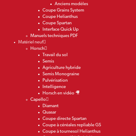
Anciens modèles
Coupe Grains System
Coupe Helianthus
Coupe Spartan
Interface Quick Up
Manuels techniques PDF
Matériel neuf
Horsch
Travail du sol
Semis
Agriculture hybride
Semis Monograine
Pulvérisation
Intelligence
Horsch en vidéo 🎥
Capello
Diamant
Quasar
Coupe directe Spartan
Coupe à céréales repliable GS
Coupe à tournesol Helianthus