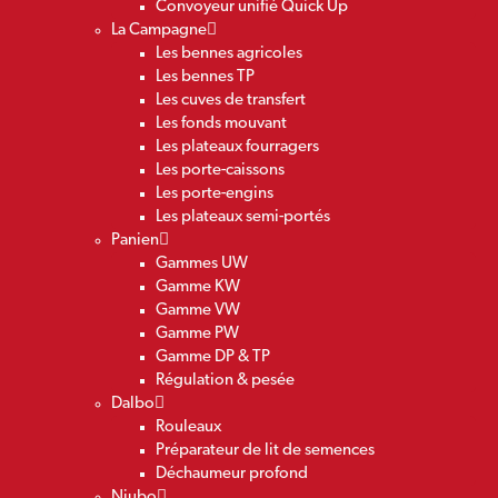
Convoyeur unifié Quick Up
La Campagne
Les bennes agricoles
Les bennes TP
Les cuves de transfert
Les fonds mouvant
Les plateaux fourragers
Les porte-caissons
Les porte-engins
Les plateaux semi-portés
Panien
Gammes UW
Gamme KW
Gamme VW
Gamme PW
Gamme DP & TP
Régulation & pesée
Dalbo
Rouleaux
Préparateur de lit de semences
Déchaumeur profond
Niubo