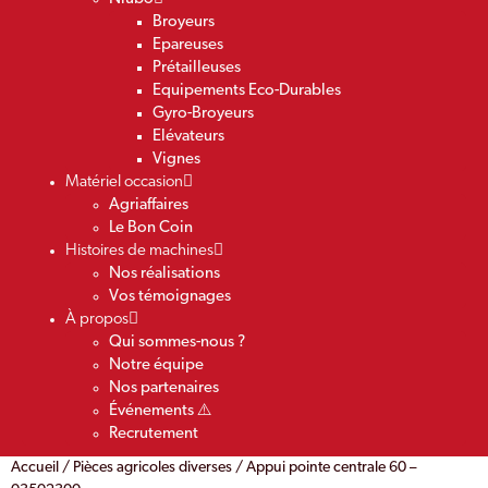
Broyeurs
Epareuses
Prétailleuses
Equipements Eco-Durables
Gyro-Broyeurs
Elévateurs
Vignes
Matériel occasion
Agriaffaires
Le Bon Coin
Histoires de machines
Nos réalisations
Vos témoignages
À propos
Qui sommes-nous ?
Notre équipe
Nos partenaires
Événements ⚠️
Recrutement
Accueil
/
Pièces agricoles diverses
/ Appui pointe centrale 60 –