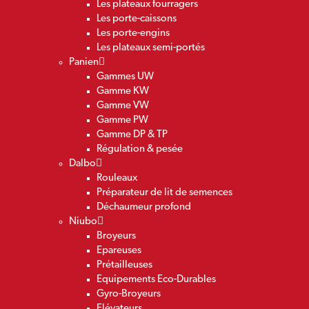
Les plateaux fourragers
Les porte-caissons
Les porte-engins
Les plateaux semi-portés
Panien
Gammes UW
Gamme KW
Gamme VW
Gamme PW
Gamme DP & TP
Régulation & pesée
Dalbo
Rouleaux
Préparateur de lit de semences
Déchaumeur profond
Niubo
Broyeurs
Epareuses
Prétailleuses
Equipements Eco-Durables
Gyro-Broyeurs
Elévateurs