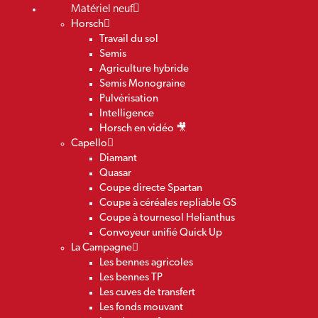
Matériel neuf
Horsch
Travail du sol
Semis
Agriculture hybride
Semis Monograine
Pulvérisation
Intelligence
Horsch en vidéo 🎥
Capello
Diamant
Quasar
Coupe directe Spartan
Coupe à céréales repliable GS
Coupe à tournesol Helianthus
Convoyeur unifié Quick Up
La Campagne
Les bennes agricoles
Les bennes TP
Les cuves de transfert
Les fonds mouvant