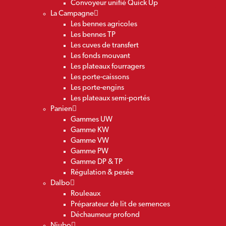
Convoyeur unifié Quick Up
La Campagne
Les bennes agricoles
Les bennes TP
Les cuves de transfert
Les fonds mouvant
Les plateaux fourragers
Les porte-caissons
Les porte-engins
Les plateaux semi-portés
Panien
Gammes UW
Gamme KW
Gamme VW
Gamme PW
Gamme DP & TP
Régulation & pesée
Dalbo
Rouleaux
Préparateur de lit de semences
Déchaumeur profond
Niubo