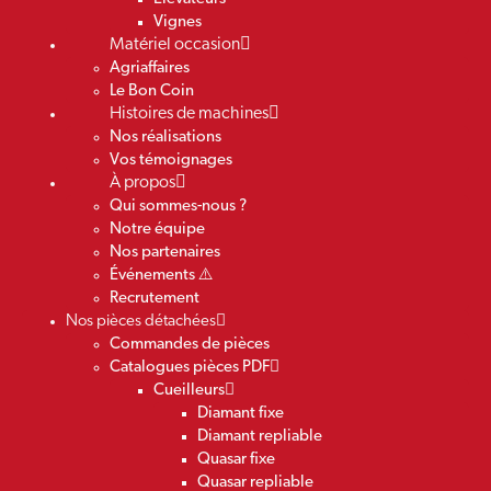
Vignes
Matériel occasion
Agriaffaires
Le Bon Coin
Histoires de machines
Nos réalisations
Vos témoignages
À propos
Qui sommes-nous ?
Notre équipe
Nos partenaires
Événements ⚠️
Recrutement
Nos pièces détachées
Commandes de pièces
Catalogues pièces PDF
Cueilleurs
Diamant fixe
Diamant repliable
Quasar fixe
Quasar repliable