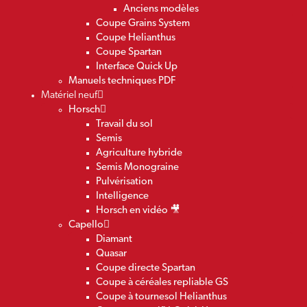
Anciens modèles
Coupe Grains System
Coupe Helianthus
Coupe Spartan
Interface Quick Up
Manuels techniques PDF
Matériel neuf
Horsch
Travail du sol
Semis
Agriculture hybride
Semis Monograine
Pulvérisation
Intelligence
Horsch en vidéo 🎥
Capello
Diamant
Quasar
Coupe directe Spartan
Coupe à céréales repliable GS
Coupe à tournesol Helianthus