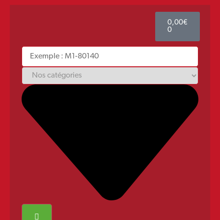
0,00
€
0