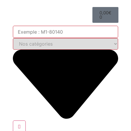
0,00
€
0