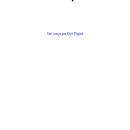
Conditions générales de ventes
© Tous droits réservés
Site conçu par Dyo Digital