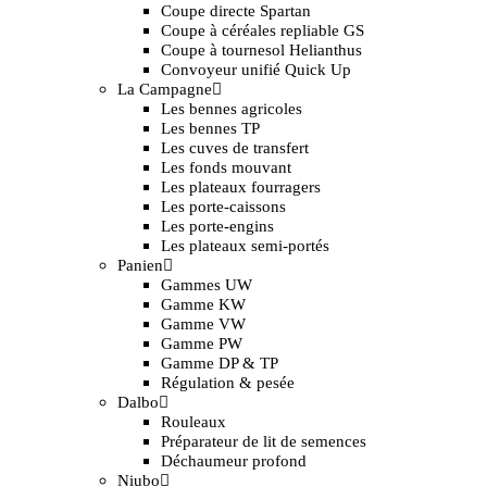
Coupe directe Spartan
Coupe à céréales repliable GS
Coupe à tournesol Helianthus
Convoyeur unifié Quick Up
La Campagne
Les bennes agricoles
Les bennes TP
Les cuves de transfert
Les fonds mouvant
Les plateaux fourragers
Les porte-caissons
Les porte-engins
Les plateaux semi-portés
Panien
Gammes UW
Gamme KW
Gamme VW
Gamme PW
Gamme DP & TP
Régulation & pesée
Dalbo
Rouleaux
Préparateur de lit de semences
Déchaumeur profond
Niubo