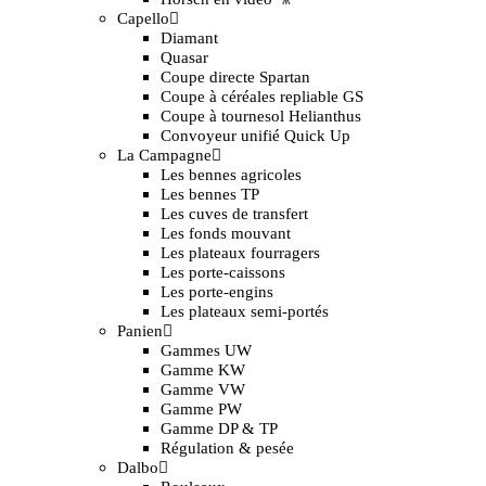
Capello
Diamant
Quasar
Coupe directe Spartan
Coupe à céréales repliable GS
Coupe à tournesol Helianthus
Convoyeur unifié Quick Up
La Campagne
Les bennes agricoles
Les bennes TP
Les cuves de transfert
Les fonds mouvant
Les plateaux fourragers
Les porte-caissons
Les porte-engins
Les plateaux semi-portés
Panien
Gammes UW
Gamme KW
Gamme VW
Gamme PW
Gamme DP & TP
Régulation & pesée
Dalbo