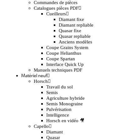
Commandes de pièces
Catalogues pièces PDF
Cueilleurs
Diamant fixe
Diamant repliable
Quasar fixe
Quasar repliable
Anciens modèles
Coupe Grains System
Coupe Helianthus
Coupe Spartan
Interface Quick Up
Manuels techniques PDF
Matériel neuf
Horsch
Travail du sol
Semis
Agriculture hybride
Semis Monograine
Pulvérisation
Intelligence
Horsch en vidéo 🎥
Capello
Diamant
Quasar