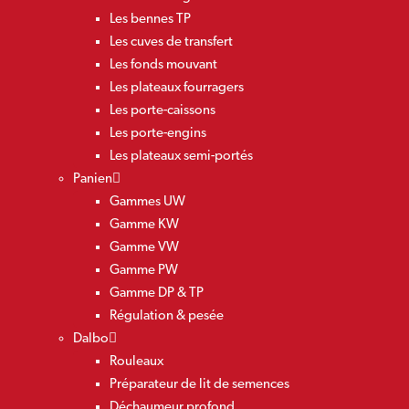
Les bennes TP
Les cuves de transfert
Les fonds mouvant
Les plateaux fourragers
Les porte-caissons
Les porte-engins
Les plateaux semi-portés
Panien
Gammes UW
Gamme KW
Gamme VW
Gamme PW
Gamme DP & TP
Régulation & pesée
Dalbo
Rouleaux
Préparateur de lit de semences
Déchaumeur profond