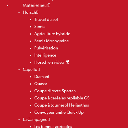
Matériel neuf
Horsch
Travail du sol
Semis
Agriculture hybride
Semis Monograine
Pulvérisation
Intelligence
Horsch en vidéo 🎥
Capello
Diamant
Quasar
Coupe directe Spartan
Coupe à céréales repliable GS
Coupe à tournesol Helianthus
Convoyeur unifié Quick Up
La Campagne
Les bennes agricoles