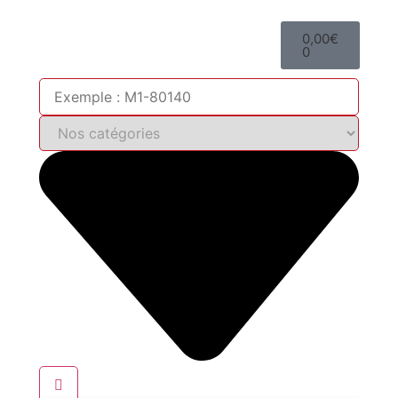
0,00
€
0