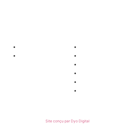
contact@agro-services.fr
Nos services
Informations
Nos pièces détachées
Nous contacter
Matériel occasion
Qui sommes-nous ?
Recrutement
Nos partenaires
Politiques de confidentialité
Conditions générales de ventes
© Tous droits réservés
Site conçu par Dyo Digital